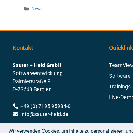
Kategorien
News
Kontakt
Quicklin
Sauter + Held GmbH
TeamView
Softwareentwicklung
Software
Daimlerstraße 8
Trainings
D-73663 Berglen
Live-Dem
+49 (0) 7195 95984-0​
info@sauter-held.de
Wir verwenden Cookies, um Inhalte zu personalisieren, und 