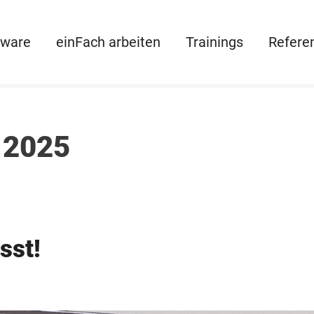
tware
einFach arbeiten
Trainings
Refere
 2025
sst!